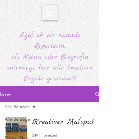
Egal ob als rasende
Reporterin,
als Mama oder Biografin
unterwegs, hier alle kreativen
Ergüße gesammelt
Lesen
Alle Beiträge
Alle Beiträge
Kreativer Malspaß
Menschen
2 Min. Lesezeit
Mama- Blog