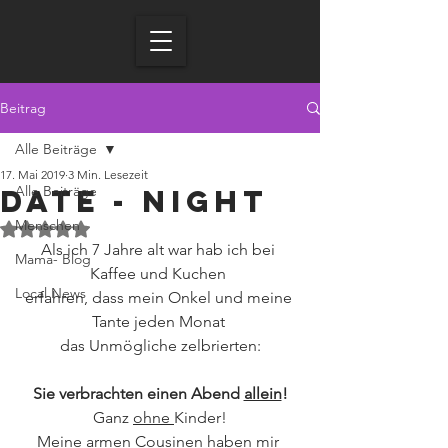
Beitrag
Alle Beiträge
17. Mai 2019
3 Min. Lesezeit
Alle Beiträge
Date - Night
Menschen
Mit NaN von 5 Sternen bewertet.
Als ich 7 Jahre alt war hab ich bei 
Mama- Blog
Kaffee und Kuchen 
Local News
erfahren, dass mein Onkel und meine 
Tante jeden Monat 
das Unmögliche zelbrierten:
Sie verbrachten einen Abend 
allein
!
Ganz 
ohne 
Kinder!
Meine armen Cousinen haben mir 