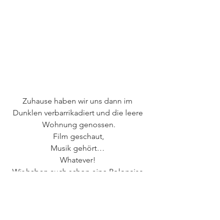
Zuhause haben wir uns dann im 
Dunklen verbarrikadiert und die leere 
Wohnung genossen.
Film geschaut,
Musik gehört… 
Whatever! 
Wir haben auch schon eine Polonaise 
quer durchs Kinderzimmer gemacht 
-nackt - 
und es war wirklich sehr sehr schön!